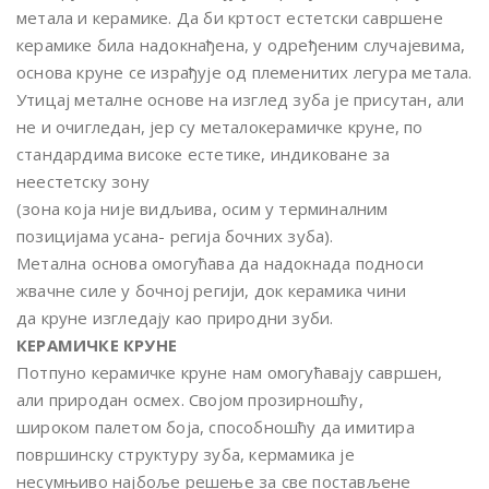
метала и керамике. Да би кртост естетски савршене
керамике била надокнађена, у одређеним случајевима,
основа круне се израђује од племенитих легура метала.
Утицај металне основе на изглед зуба је присутан, али
не и очигледан, јер су металокерамичке круне, по
стандардима високе естетике, индиковане за
неестетску зону
(зона која није видљива, осим у терминалним
позицијама усана- регија бочних зуба).
Метална основа омогућава да надокнада подноси
жвачне силе у бочној регији, док керамика чини
да круне изгледају као природни зуби.
КЕРАМИЧКЕ КРУНЕ
Потпуно керамичке круне нам омогућавају савршен,
али природан осмех. Својом прозирношћу,
широком палетом боја, способношћу да имитира
површинску структуру зуба, кермамика је
несумњиво најбоље решење за све постављене