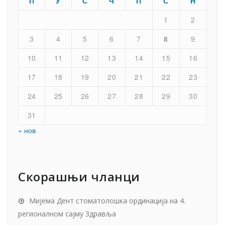
П
У
С
Ч
П
С
Н
1
2
3
4
5
6
7
8
9
10
11
12
13
14
15
16
17
18
19
20
21
22
23
24
25
26
27
28
29
30
31
« нов
Скорашњи чланци
Мијема Дент стоматолошка ординација на 4.
регионалном сајму Здравља