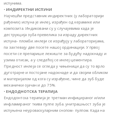
испунима.
•
ИНДИРЕКТНИ ИСПУНИ
Најчешћи представник индиректних (у лабораторији
рађених) испуна је инлеј, израђен од керамике или
композита. Индиковани су у случајевима када је
деструкција зуба превелика за израду директних
испуна- пломби. инлеји се израђују у лабораторијама,
па захтевају две посете нашој ординацији. У првој
посети се препарише лежиште за будућу надокнаду и
узима отисак, а у следећој се инлеј цементира.
Предност инлеја се огледа у чињеници да су то врло
дуготрајне и постојане надокнаде и да својим обликом
и материјалом од кога су израђене, чине да зуб буде
механички ојачан и до 75%.
•
ЕНДОДНОТСКА ТЕРАПИЈА
Ендодонтска терапија је третман инфицираног и/или
инфламираног ткива пулпе зуба. унитрашњост зуба је
испуњена неуроваскуларним снопом- пулпом. Када на