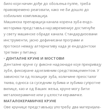
било који начин дође до обољења пулпе, треба
правовремено реаговати, како не би дошло до
озбиљних компликација.
Машинска препарација канала корена зуба ендо-
моторима представља најсавременије достигнуће
у свету машинске обраде канала. Стандардизовани
инструменти, јасно дефинисани програми и
протокол немају алтернативу када је ендодонтски
третман у питању.
•
ДЕНТАЛНЕ КРУНЕ И МОСТОВИ
Денталне круне су фиксне надокнаде које прекривају
зубе, фиксиране адхезивним средствомцементом. У
зависности од позиције зуба, количине преосталог
ткива, односа са суседним зубима и зубима супротне
вилице, као и од Ваших жеља, круне могу бити
металокерамичке или у целости керамичке.
МАТАЛОКЕРАМИЧКЕ КРУНЕ
Ове крунице представљају употребу два материјала-