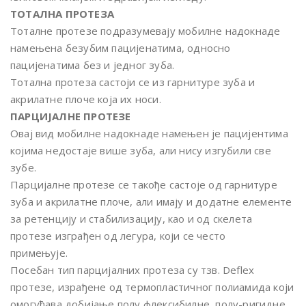
ТОТАЛНА ПРОТЕЗА
Тоталне протезе подразумевају мобилне надокнаде
намењена безубим пацијенатима, односно
пацијенатима без и једног зуба.
Тотална протеза састоји се из гарнитуре зуба и
акрилатне плоче која их носи.
ПАРЦИЈАЛНЕ ПРОТЕЗЕ
Овај вид мобилне надокнаде намењен је пацијентима
којима недостаје више зуба, али нису изгубили све
зубе.
Парцијалне протезе се такође састоје од гарнитуре
зуба и акрилатне плоче, али имају и додатне елементе
за ретенцију и стабилизацију, као и од скелета
протезе изграђен од легура, који се често
примењује.
Посебан тип парцијалних протеза су тзв. Deflex
протезе, израђене од термопластичног полиамида који
омогућава добијање полу флексибилне, полу-ригидне