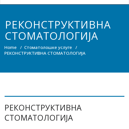
stomatološka
ordinacija |
РЕКОНСТРУКТИВНА
СТОМАТОЛОГИЈА
stomatolozi,
zubari,
Home
/
Стоматолошке услуге
/
РЕКОНСТРУКТИВНА СТОМАТОЛОГИЈА
doktori |
popravka
zuba |
stomatologija
| dentalni
РЕКОНСТРУКТИВНА
СТОМАТОЛОГИЈА
turizam |