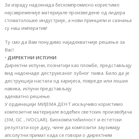
Kragujevac,
За израду надокнада бескомпромисно користимо
најсавременије материјале произведене од лидера
Srbija
стоматолошке индустрије, а нови принципи и сазнања
су наш императив!
Ту смо да Вам понудимо најадекватније решење за
Вас!
•
ДИРЕКТНИ ИСПУНИ
Директни испуни, познатији као пломбе, представљају
вид надокнаде деструисаног зубног ткива. Било да је
деструкција настала од каријеса, повреде или лоших
навика, испуни представљају
адекватно решење.
У ординацији МИЈЕМА ДЕНТ искључиво користимо
композитне материјале водећих светских произвођача
(3M, GC , IVOCLAR). Биокомпатибилност и естетски
резултати које дају, чине да композити заузимају
апсолутни примат када се говори о директним