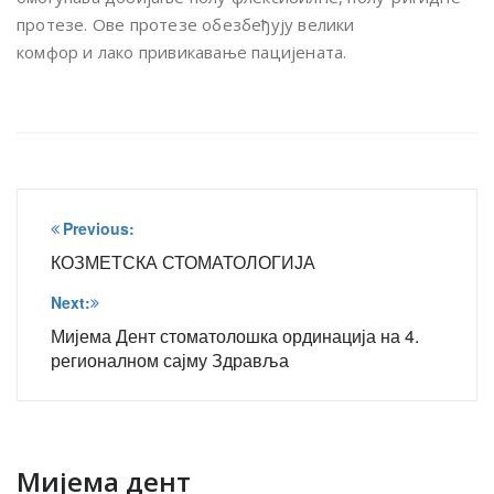
протезе. Ове протезе обезбеђују велики
комфор и лако привикавање пацијената.
Кретање
Previous:
чланка
КОЗМЕТСКА СТОМАТОЛОГИЈА
Next:
Мијема Дент стоматолошка ординација на 4.
регионалном сајму Здравља
Мијема дент