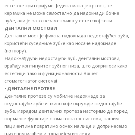
естетске критеријуме. Једина мана је кртост, те
керамика не може самостално да надокнади бочне
зубе, али је зато незаменљива у естетској зони.
ДЕНТАЛНИ МОСТОВИ
Дентални мост је фиксна надокнада недостајућег зуба,
користећи суседни/е зуб/е као носаче надокнаде
(потпору).
Надокнађујући недостајући зуб, дентални мостови,
враћају континуитет зубног низа, што доприноси како
естетици тако и функционалности Вашег
стоматогнатог система!
•
ДЕНТАЛНЕ ПРОТЕЗЕ
Денталне протезе су мобилне надокнаде за
недостајуће зубе и ткиво које окружује недостајуће
зубе. Израдом денталних протеза настојимо да поред
нормалне функције стоматогнатог система, нашим
пацијентима повратимо осмех на лице и допринесемо
њиховом млађем и здравијем изгледу.