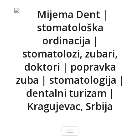
Skip
to
content
Mijema Dent
Stomatoloska ordinacija i
zubar Mijema Dent
TOGGLE
|
NAVIGATION
Kragujevac